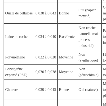
C
Oui (papier
Ouate de cellulose
0,038 à 0,043
Bonne
m
recyclé)
p
Non (roche
F
naturelle mais
Laine de roche
0,034 à 0,040
Excellente
to
process
in
industriel)
Non
IT
Polyuréthane
0,022 à 0,028
Moyenne
(synthétique)
to
Polystyrène
Non
Mu
0,030 à 0,038
Moyenne
expansé (PSE)
(pétrochimie)
to
M
Chanvre
0,039 à 0,045
Bonne
Oui (naturel)
to
p
M