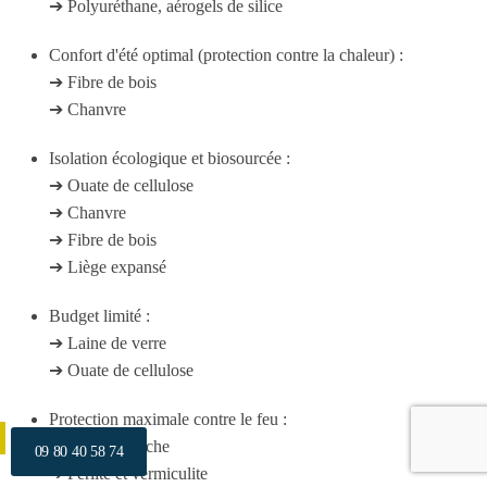
➔ Polyuréthane, aérogels de silice
Confort d'été optimal (protection contre la chaleur) :
➔ Fibre de bois
➔ Chanvre
Isolation écologique et biosourcée :
➔ Ouate de cellulose
➔ Chanvre
➔ Fibre de bois
➔ Liège expansé
Budget limité :
➔ Laine de verre
➔ Ouate de cellulose
Protection maximale contre le feu :
➔ Laine de roche
09 80 40 58 74
➔ Perlite et vermiculite