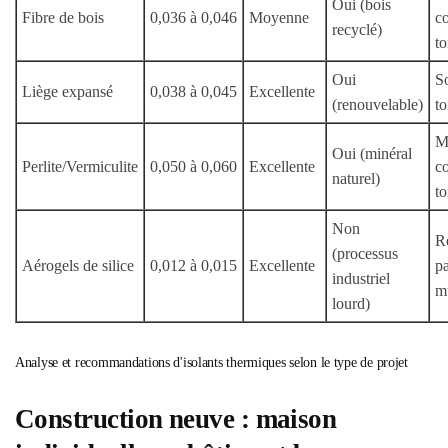
Oui (bois
Fibre de bois
0,036 à 0,046
Moyenne
c
recyclé)
to
Oui
So
Liège expansé
0,038 à 0,045
Excellente
(renouvelable)
to
M
Oui (minéral
Perlite/Vermiculite
0,050 à 0,060
Excellente
c
naturel)
to
Non
R
(processus
Aérogels de silice
0,012 à 0,015
Excellente
pa
industriel
mu
lourd)
Analyse et recommandations d'isolants thermiques selon le type de projet
Construction neuve : maison