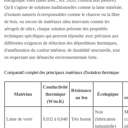
énergétique visés (label BBC, RE 2020, construction passive).
Qu'il s'agisse de solutions traditionnelles comme la laine minérale,
d'isolants naturels écoresponsables comme le chanvre ou la fibre
de bois, ou encore de matériaux ultra innovants comme les
aérogels de silice, chaque solution présente des propriétés
techniques spécifiques qui peuvent répondre avec précision aux
différentes exigences de réduction des déperditions thermiques,
d'amélioration du confort intérieur, de durabilité structurelle, tout
en respectant une démarche environnementale forte.
Comparatif complet des principaux matériaux d'isolation thermique
Conductivité
Résistance
Matériau
thermique
Écologique
au feu
r
(W/m.K)
Non
M
Laine de verre
0,032 à 0,040
Très bonne
(fabrication
c
industrielle)
p